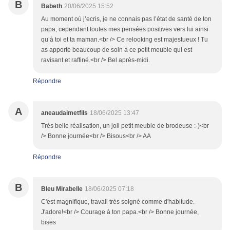
B
Babeth
20/06/2025 15:52
Au moment où j’ecris, je ne connais pas l’état de santé de ton
papa, cependant toutes mes pensées positives vers lui ainsi
qu’à toi et ta maman.<br /> Ce relooking est majestueux ! Tu
as apporté beaucoup de soin à ce petit meuble qui est
ravisant et raffiné.<br /> Bel après-midi.
Répondre
A
aneaudaimetfils
18/06/2025 13:47
Très belle réalisation, un joli petit meuble de brodeuse :-)<br
/> Bonne journée<br /> Bisous<br /> AA
Répondre
B
Bleu Mirabelle
18/06/2025 07:18
C'est magnifique, travail très soigné comme d'habitude.
J'adore!<br /> Courage à ton papa.<br /> Bonne journée,
bises