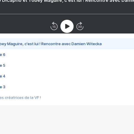
 DiCaprio et Tobey Maguire, c'est lui ! Rencontre avec Dam
bey Maguire, c'est lui ! Rencontre avec Damien Witecka
e 6
e 5
e 4
e 3
s créatrices de la VF !
e 2
e 1
e Mektoub My Love arrive enfin ! Rencontre avec Shaïn Boumedine et Sal