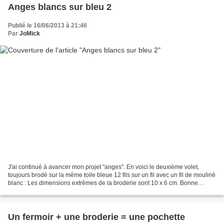
Anges blancs sur bleu 2
Publié le 16/06/2013 à 21:46
Par
JoMick
J'ai continué à avancer mon projet "anges". En voici le deuxième volet,
toujours brodé sur la même toile bleue 12 fils sur un fil avec un fil de mouliné
blanc : Les dimensions extrêmes de la broderie sont 10 x 6 cm. Bonne
continuation dans vos réalisations...
Un fermoir + une broderie = une pochette