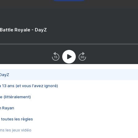
 Battle Royale - DayZ
 DayZ
 a 13 ans (et vous l'avez ignoré)
e (littéralement)
im Rayan
 toutes les règles
s les jeux vidéo