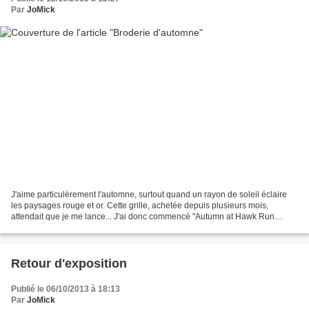
Par
JoMick
J'aime particulèrement l'automne, surtout quand un rayon de soleil éclaire
les paysages rouge et or. Cette grille, achetée depuis plusieurs mois,
attendait que je me lance... J'ai donc commencé "Autumn at Hawk Run
Hollow" : La broderie est faite sur du...
Retour d'exposition
Publié le 06/10/2013 à 18:13
Par
JoMick