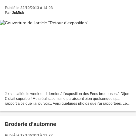
Publié le 22/10/2013 à 14:03
Par
JoMick
Je suis allée le week-end dernier à l'exposition des Fées brodeuses à Dijon.
C'était superbe ! Mes réalisations me paraissent bien quelconques par
rapport à ce que j'ai pu voir... Voici quelques photos que j'ai rapportées. Le
choix est tout à fait subjectif,...
Broderie d'automne
Publié le 12/10/2013 à 12:27