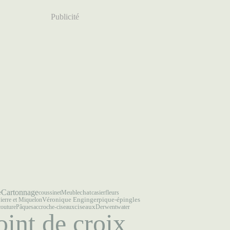
Publicité
Cartonnage
chat
e
coussinet
Meuble
casier
fleurs
pique-épingles
ierre et Miquelon
Véronique Enginger
ciseaux
couture
Pâques
accroche-ciseaux
Derwentwater
oint de croix