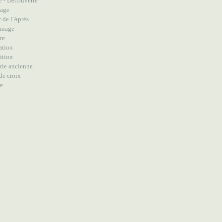
e - Découverte
lage
 de l'Après
nnage
re
ation
ition
rie ancienne
de croix
re