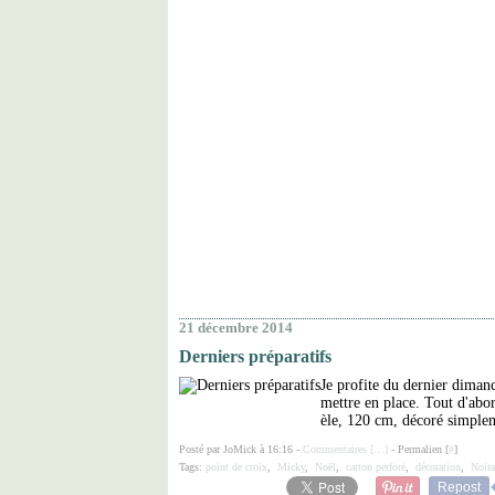
21 décembre 2014
Derniers préparatifs
Je profite du dernier dimanc
mettre en place. Tout d'abor
èle, 120 cm, décoré simplem
Posté par JoMick à 16:16 -
Commentaires [
…
]
- Permalien [
#
]
Tags:
point de croix
,
Micky
,
Noël
,
carton perforé
,
décoration
,
Noir
Repost