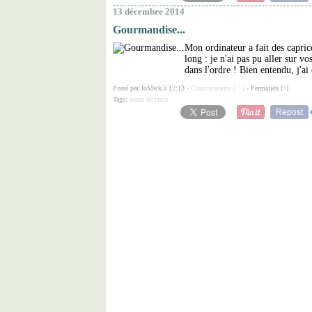
13 décembre 2014
Gourmandise...
Mon ordinateur a fait des capric
long : je n'ai pas pu aller sur v
dans l'ordre ! Bien entendu, j'ai 
Posté par JoMick à 12:13 -
Commentaires [
…
]
- Permalien [
#
]
Tags:
point de croix
Repost