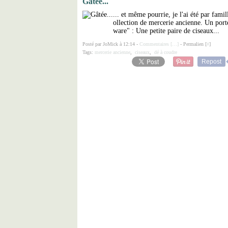
Gâtée...
... et même pourrie, je l'ai été par fam
ollection de mercerie ancienne. Un porte
ware" : Une petite paire de ciseaux...
Posté par JoMick à 12:14 -
Commentaires [
…
]
- Permalien [
#
]
Tags:
mercerie ancienne
,
ciseaux
,
dé à coudre
Repost