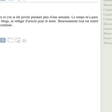
Balad
Brico
Cahier
Carto
es et j'en ai été privée pendant plus d'une semaine. Le temps m'a paru
Coutu
os blogs, ni rédiger d'article pour le mien. Heureusement tout est rentré
Décor
continué...
Expos
Merce
Point 
0
Reliu