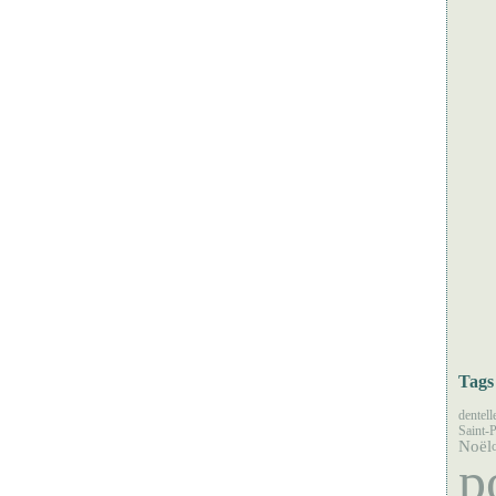
Tags
dentell
Saint-P
Noël
p