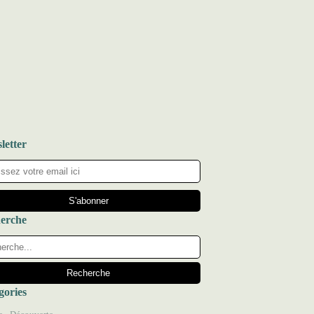
letter
erche
gories