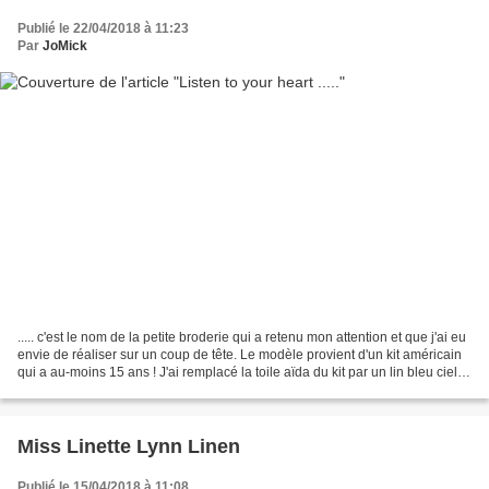
Publié le 22/04/2018 à 11:23
Par
JoMick
..... c'est le nom de la petite broderie qui a retenu mon attention et que j'ai eu
envie de réaliser sur un coup de tête. Le modèle provient d'un kit américain
qui a au-moins 15 ans ! J'ai remplacé la toile aïda du kit par un lin bleu ciel
11 fils et...
Miss Linette Lynn Linen
Publié le 15/04/2018 à 11:08