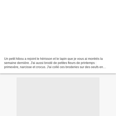
Un petit hibou a rejoint le hérisson et le lapin que je vous ai montrés la
semaine dernière. J'ai aussi brodé de petites fleurs de printemps :
primevère, narcisse et crocus. J'ai collé ces broderies sur des oeufs en
plastique pour faire des décorations...