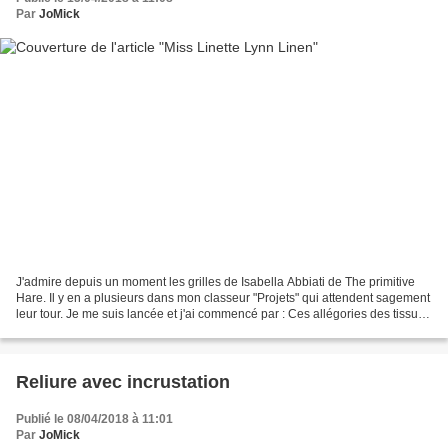
Par
JoMick
J'admire depuis un moment les grilles de Isabella Abbiati de The primitive
Hare. Il y en a plusieurs dans mon classeur "Projets" qui attendent sagement
leur tour. Je me suis lancée et j'ai commencé par : Ces allégories des tissus
m'ont séduite pour décorer...
Reliure avec incrustation
Publié le 08/04/2018 à 11:01
Par
JoMick