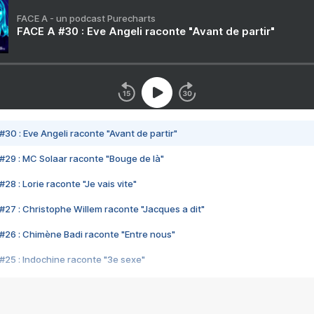
FACE A - un podcast Purecharts
FACE A #30 : Eve Angeli raconte "Avant de partir"
#30 : Eve Angeli raconte "Avant de partir"
#29 : MC Solaar raconte "Bouge de là"
28 : Lorie raconte "Je vais vite"
#27 : Christophe Willem raconte "Jacques a dit"
#26 : Chimène Badi raconte "Entre nous"
#25 : Indochine raconte "3e sexe"
#24 : Zaho raconte "C'est chelou"
#23 : Patrick Bruel raconte "Au café des délices"