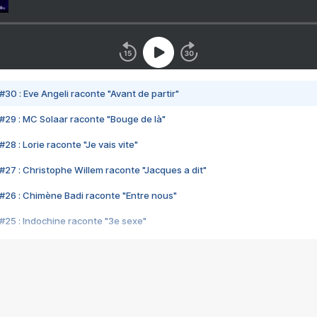
#30 : Eve Angeli raconte "Avant de partir"
#29 : MC Solaar raconte "Bouge de là"
28 : Lorie raconte "Je vais vite"
#27 : Christophe Willem raconte "Jacques a dit"
#26 : Chimène Badi raconte "Entre nous"
#25 : Indochine raconte "3e sexe"
#24 : Zaho raconte "C'est chelou"
#23 : Patrick Bruel raconte "Au café des délices"
#22 : Kyo raconte "Le chemin"