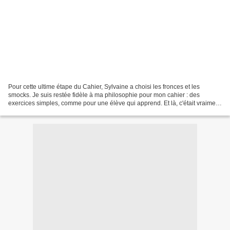
Pour cette ultime étape du Cahier, Sylvaine a choisi les fronces et les
smocks. Je suis restée fidèle à ma philosophie pour mon cahier : des
exercices simples, comme pour une élève qui apprend. Et là, c'était vraiment
le cas ! J'ai choisi un tissu vichy...