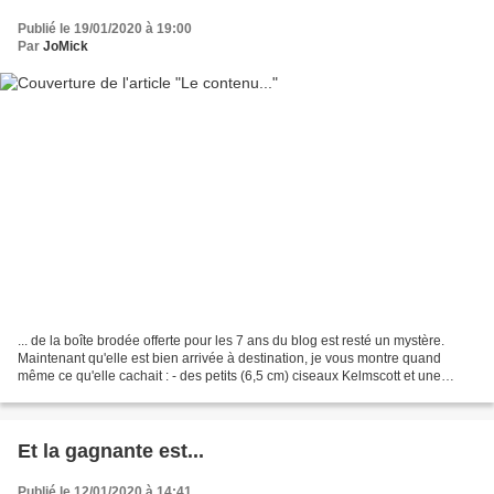
Publié le 19/01/2020 à 19:00
Par
JoMick
... de la boîte brodée offerte pour les 7 ans du blog est resté un mystère.
Maintenant qu'elle est bien arrivée à destination, je vous montre quand
même ce qu'elle cachait : - des petits (6,5 cm) ciseaux Kelmscott et une
cartonnette de rubans - de la...
Et la gagnante est...
Publié le 12/01/2020 à 14:41