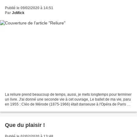
Publié le 09/02/2020 à 14:51
Par
JoMick
La reliure prend beaucoup de temps, aussi, je mets longtemps pour terminer
un livre. J'ai donné une seconde vie à cet ouvrage, Le ballet de ma vie, paru
en 1955 : Cléo de Mérode (1875-1966) était danseuse à l'Opéra de Paris et
considérée comme une des...
Que du plaisir !
Publié le 02/02/2020 à 13:48