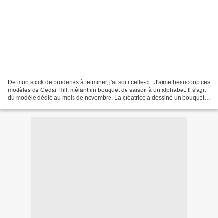
De mon stock de broderies à terminer, j'ai sorti celle-ci : J'aime beaucoup ces
modèles de Cedar Hill, mêlant un bouquet de saison à un alphabet. Il s'agit
du modèle dédié au mois de novembre. La créatrice a dessiné un bouquet
pour chaque mois de l'année,...