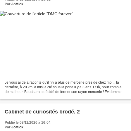
Par
JoMick
Je vous ai déjà raconté qu'il n'y a plus de mercerie près de chez moi... la
dernière, à 20 km, a mis la clé sous la porte il y a 3 ans. Et là, pour comble
de malheur, Bouchara a décidé de fermer son rayon mercerie ! Evidemment,
le petit rayon qui reste...
Cabinet de curiosités brodé, 2
Publié le 08/11/2020 à 16:04
Par
JoMick