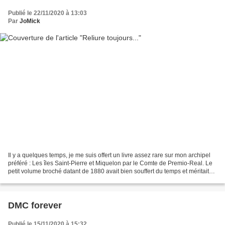
Publié le 22/11/2020 à 13:03
Par
JoMick
Il y a quelques temps, je me suis offert un livre assez rare sur mon archipel
préféré : Les îles Saint-Pierre et Miquelon par le Comte de Premio-Real. Le
petit volume broché datant de 1880 avait bien souffert du temps et méritait
une reliure. Voici la...
DMC forever
Publié le 15/11/2020 à 15:32