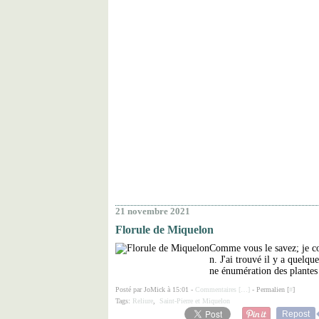
21 novembre 2021
Florule de Miquelon
Comme vous le savez; je col
n. J'ai trouvé il y a quelqu
ne énumération des plantes 
Posté par JoMick à 15:01 -
Commentaires [
…
]
- Permalien [
#
]
Tags:
Reliure
,
Saint-Pierre et Miquelon
Repost