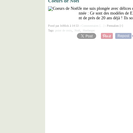
Coeurs de Noël
Je me suis plongée avec délices 
nnée : Ce sont des modèles de Em
nt de près de 20 ans déjà ! Ils son
Posté par JoMick à 14:53 -
Commentaires [
…
]
- Permalien [
#
]
Tags:
point de croix
,
Noël
,
Hardanger
Repost