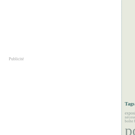
Publicité
Tags
expos
nécess
boîte 
p