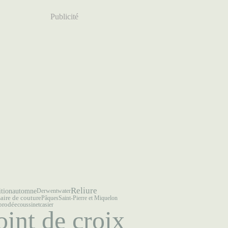
Publicité
Reliure
automne
ition
Derwentwater
aire de couture
Pâques
Saint-Pierre et Miquelon
brodée
coussinet
casier
oint de croix