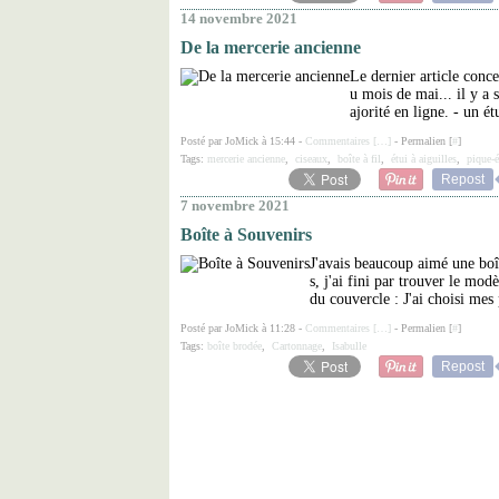
14 novembre 2021
De la mercerie ancienne
Le dernier article conc
u mois de mai... il y a 
ajorité en ligne. - un étu
Posté par JoMick à 15:44 -
Commentaires [
…
]
- Permalien [
#
]
Tags:
mercerie ancienne
,
ciseaux
,
boîte à fil
,
étui à aiguilles
,
pique-é
Repost
7 novembre 2021
Boîte à Souvenirs
J'avais beaucoup aimé une boî
s, j'ai fini par trouver le mod
du couvercle : J'ai choisi mes 
Posté par JoMick à 11:28 -
Commentaires [
…
]
- Permalien [
#
]
Tags:
boîte brodée
,
Cartonnage
,
Isabulle
Repost