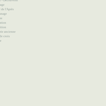
e - Découverte
lage
 de l'Après
nnage
re
ation
ition
rie ancienne
de croix
re