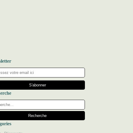
letter
erche
gories