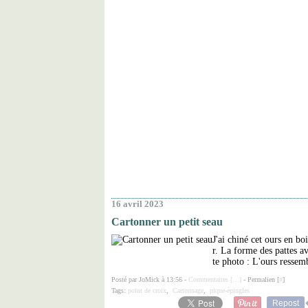
16 avril 2023
Cartonner un petit seau
J'ai chiné cet ours en boi
r. La forme des pattes av
te photo : L'ours resse
Posté par JoMick à 13:56 -
Commentaires [
…
]
- Permalien [
#
]
Tags:
point de croix
,
Cartonnage
,
pique-épingles
Repost