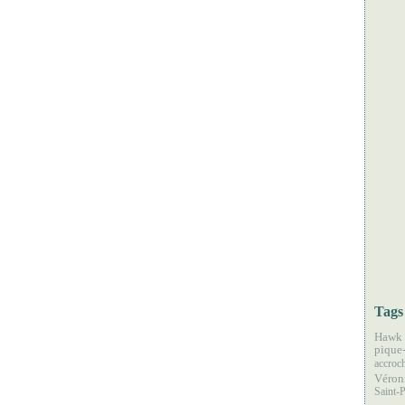
Tags
Hawk 
pique
accroc
Véron
Saint-P