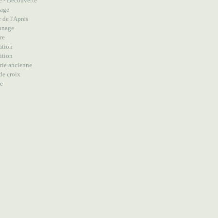
e - Découverte
lage
 de l'Après
nnage
re
ation
ition
rie ancienne
de croix
re