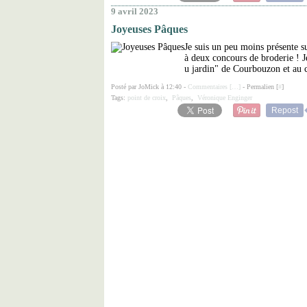
9 avril 2023
Joyeuses Pâques
Je suis un peu moins présente s
à deux concours de broderie ! J
u jardin" de Courbouzon et au c
Posté par JoMick à 12:40 -
Commentaires [
…
]
- Permalien [
#
]
Tags:
point de croix
,
Pâques
,
Véronique Enginger
Repost