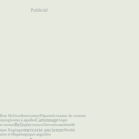
Publicité
Run Hollow
fleurs
couture
Pâques
nécessaire de couture
Cartonnage
-épingles
étui à aiguilles
Anges
Reliure
ciseaux
he-ciseaux
Derwentwater
dentelle
mercerie ancienne
ique Enginger
Meuble
ierre et Miquelon
pique-aiguilles