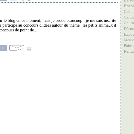
Balad
Brico
Cahier
Carto
ur le blog en ce moment, mais je brode beaucoup : je me suis inscrite
Coutu
e participe au concours d'idées autour du thème "les petits animaux d
Décor
oncours de point de...
Expos
Merce
Point 
0
Reliu