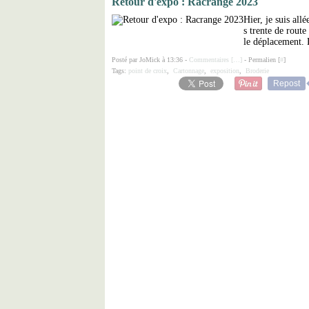
Retour d'expo : Racrange 2023
Hier, je suis al
s trente de route
le déplacement. D
Posté par JoMick à 13:36 -
Commentaires [
…
]
- Permalien [
#
]
Tags:
point de croix
,
Cartonnage
,
exposition
,
Broderie
Repost