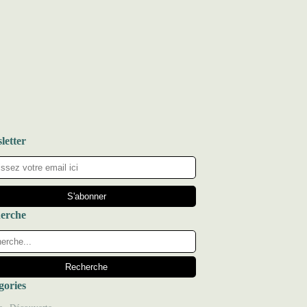
letter
erche
gories