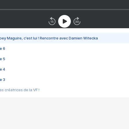
bey Maguire, c'est lui ! Rencontre avec Damien Witecka
e 6
e 5
e 4
e 3
s créatrices de la VF !
e 2
e 1
e Mektoub My Love arrive enfin ! Rencontre avec Shaïn Boumedine et Sal