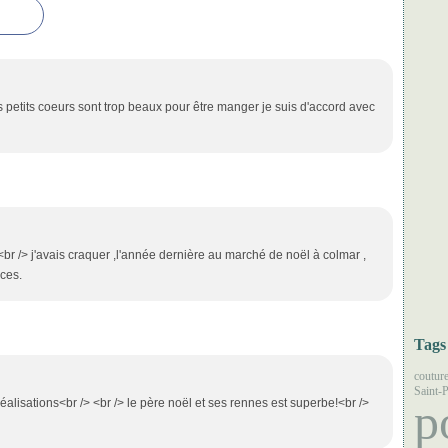
es petits coeurs sont trop beaux pour être manger je suis d'accord avec
 <br /> j'avais craquer ,l'année dernière au marché de noël à colmar ,
ices.
Tags
coutur
Saint-P
p
éalisations<br /> <br /> le père noël et ses rennes est superbe!<br />