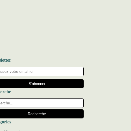
letter
erche
gories