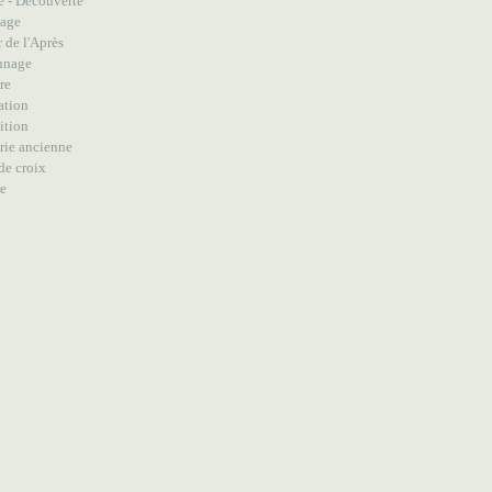
e - Découverte
lage
 de l'Après
nnage
re
ation
ition
rie ancienne
de croix
re