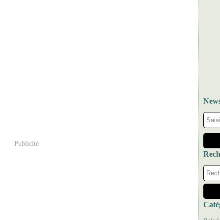
News
Publicité
Rech
Caté