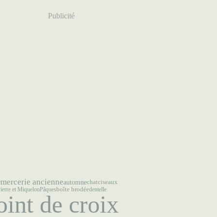
Publicité
mercerie ancienne
automne
chat
ciseaux
e
boîte brodée
ierre et Miquelon
Pâques
dentelle
oint de croix