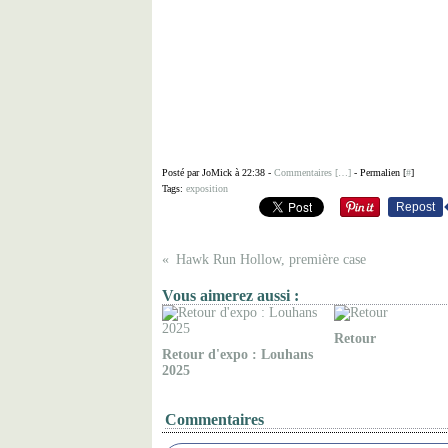
Posté par JoMick à 22:38 -
Commentaires [
…
]
- Permalien [
#
]
Tags:
exposition
Repost
Hawk Run Hollow, première case
Vous aimerez aussi :
Retour
Retour d'expo : Louhans
2025
Commentaires