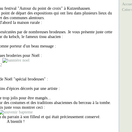
Accue
 au festival "Autour du point de croix" à Kutzenhausen.
Créer
 point de départ des expositions qui ont lieu dans plusieurs lieux du
 et des communes alentours.
d'abord la maison rurale :
é exécutées par de nombreuses brodeuses. Je vous présente juste cette
ur du kelsch, le fameux tissu alsacien :
tomne porteur d'un beau message :
ues broderies pour Noël :
de Noël "spécial brodeuses" :
ains d'épices décorés par une artiste :
e trop jolis pour être mangés...
ur des costumes et des traditions alsaciennes du berceau à la tombe.
is juste vous montrer ceci :
 du parrain à son filleul et qui était précieusement conservé.
A bientôt !