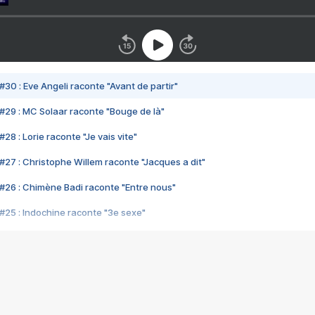
#30 : Eve Angeli raconte "Avant de partir"
#29 : MC Solaar raconte "Bouge de là"
28 : Lorie raconte "Je vais vite"
#27 : Christophe Willem raconte "Jacques a dit"
#26 : Chimène Badi raconte "Entre nous"
#25 : Indochine raconte "3e sexe"
#24 : Zaho raconte "C'est chelou"
#23 : Patrick Bruel raconte "Au café des délices"
#22 : Kyo raconte "Le chemin"
#21 : Nolwenn Leroy raconte "Cassé"