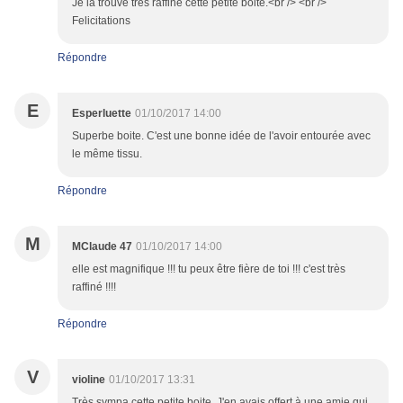
Je la trouve tres raffine cette petite boite.<br /> <br />
Felicitations
Répondre
E
Esperluette
01/10/2017 14:00
Superbe boite. C'est une bonne idée de l'avoir entourée avec
le même tissu.
Répondre
M
MClaude 47
01/10/2017 14:00
elle est magnifique !!! tu peux être fière de toi !!! c'est très
raffiné !!!!
Répondre
V
violine
01/10/2017 13:31
Très sympa cette petite boite. J'en avais offert à une amie qui