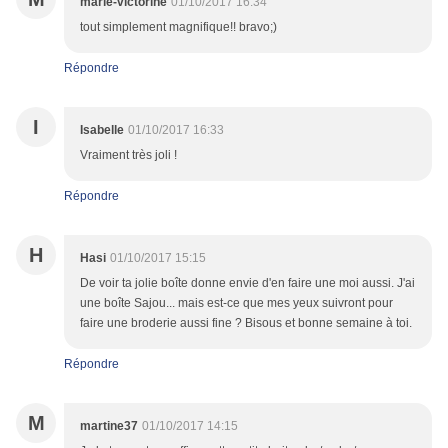
marie-victorine
01/10/2017 16:34
tout simplement magnifique!! bravo;)
Répondre
I
Isabelle
01/10/2017 16:33
Vraiment très joli !
Répondre
H
Hasi
01/10/2017 15:15
De voir ta jolie boîte donne envie d'en faire une moi aussi. J'ai
une boîte Sajou... mais est-ce que mes yeux suivront pour
faire une broderie aussi fine ? Bisous et bonne semaine à toi.
Répondre
M
martine37
01/10/2017 14:15