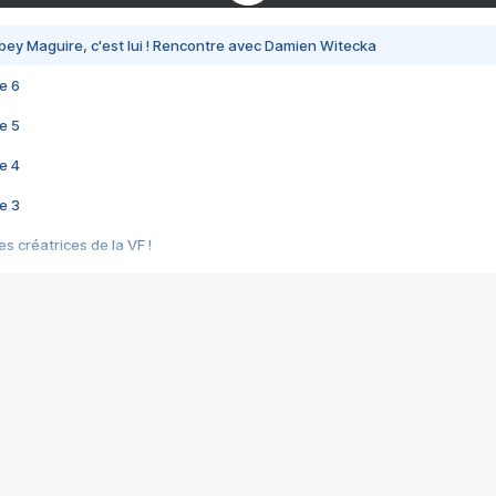
bey Maguire, c'est lui ! Rencontre avec Damien Witecka
e 6
e 5
e 4
e 3
s créatrices de la VF !
e 2
e 1
e Mektoub My Love arrive enfin ! Rencontre avec Shaïn Boumedine et Sal
i : après Toni en famille
elle réalise le bouleversant Dites lui que je l'aime
ais ! Rencontre autour de Vie privée de Rebecca Zlotowski