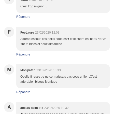
Trotti
23/02/2020 12:58
C'est trop mignon...
Répondre
F
FeeLaure
23/02/2020 12:03
Adorables tous ces petits couples ♥ et le cadre est beau.<br />
<br /> Bises et doux dimanche
Répondre
M
Monipatch
23/02/2020 10:33
Quelle finesse ,je ne connaissais pas cette grille . .C'est
adorable . bisous Monique
Répondre
A
ane au daim et f
23/02/2020 10:32