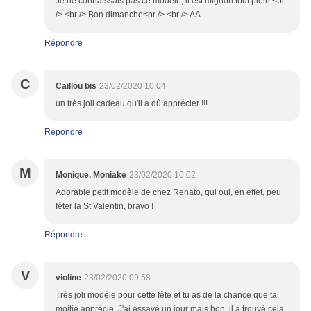
Je ne connaissais pas ce modèle, il est mignon tout plein.<br
/> <br /> Bon dimanche<br /> <br /> AA
Répondre
C
Caillou bis
23/02/2020 10:04
un très joli cadeau qu'il a dû apprécier !!!
Répondre
M
Monique, Moniake
23/02/2020 10:02
Adorable petit modèle de chez Renato, qui oui, en effet, peu
fêter la St Valentin, bravo !
Répondre
V
violine
23/02/2020 09:58
Très joli modèle pour cette fête et tu as de la chance que ta
moitié apprécie. J'ai essayé un jour mais bon, il a trouvé cela