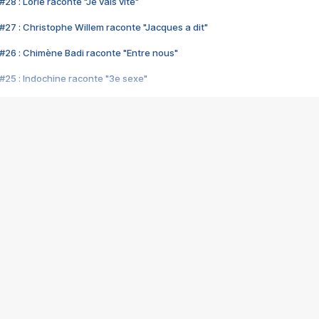
28 : Lorie raconte "Je vais vite"
#27 : Christophe Willem raconte "Jacques a dit"
#26 : Chimène Badi raconte "Entre nous"
#25 : Indochine raconte "3e sexe"
#24 : Zaho raconte "C'est chelou"
#23 : Patrick Bruel raconte "Au café des délices"
#22 : Kyo raconte "Le chemin"
#21 : Nolwenn Leroy raconte "Cassé"
#20 : Patrick Hernandez raconte "Born to be alive"
#19 : Lorie raconte "Près de moi"
#18 : Michael Jones raconte "A nos actes manqués" (avec Jean-Jacque
#17 : Khaled raconte "Aïcha"
#16 : Corneille raconte "Parce qu'on vient de loin"