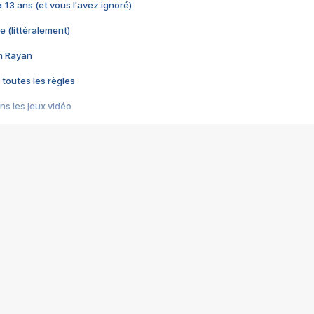
 a 13 ans (et vous l'avez ignoré)
e (littéralement)
im Rayan
 toutes les règles
s les jeux vidéo
us choquant de Rockstar ? - Le scandale BULLY
e plus moche de Steam
du RÊVE tourne au CAUCHEMAR
pendant 8 heures
it… à tort
umiliés par un jeu vidéo
ire - Final Fantasy 8
ti un empire - Age of Empires