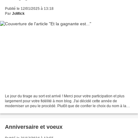
Publié le 12/01/2025 à 13:18
Par
JoMick
Le jour du tirage au sort est arrivé ! Merci pour votre participation et plus
largement pour votre fidélité à mon blog. J'ai décidé cette année de
moderniser un peu le procédé. Plutôt que de confier le choix du nom à la
main innocente de mon mari, j'ai...
Anniversaire et voeux