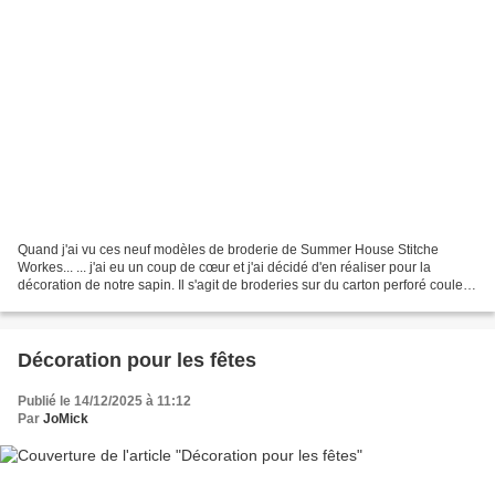
Quand j'ai vu ces neuf modèles de broderie de Summer House Stitche
Workes... ... j'ai eu un coup de cœur et j'ai décidé d'en réaliser pour la
décoration de notre sapin. Il s'agit de broderies sur du carton perforé couleur
kraft... ... avec du coton perlé...
Décoration pour les fêtes
Publié le 14/12/2025 à 11:12
Par
JoMick