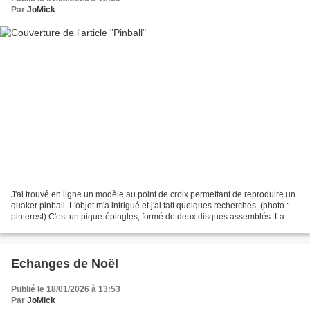
Par
JoMick
J'ai trouvé en ligne un modèle au point de croix permettant de reproduire un
quaker pinball. L'objet m'a intrigué et j'ai fait quelques recherches. (photo :
pinterest) C'est un pique-épingles, formé de deux disques assemblés. La
jonction entre les deux...
Echanges de Noël
Publié le 18/01/2026 à 13:53
Par
JoMick