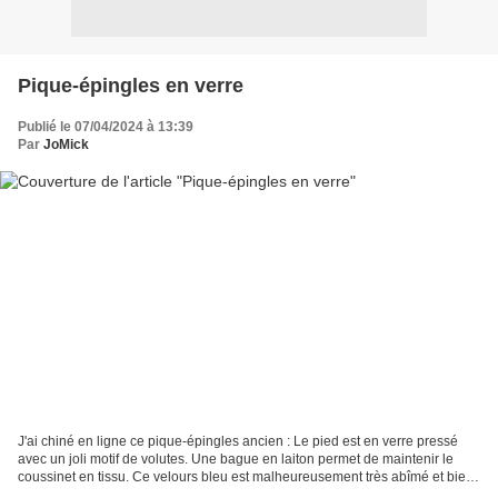
Pique-épingles en verre
Publié le 07/04/2024 à 13:39
Par
JoMick
J'ai chiné en ligne ce pique-épingles ancien : Le pied est en verre pressé
avec un joli motif de volutes. Une bague en laiton permet de maintenir le
coussinet en tissu. Ce velours bleu est malheureusement très abîmé et bien
sale... Je l'ai donc démonté...