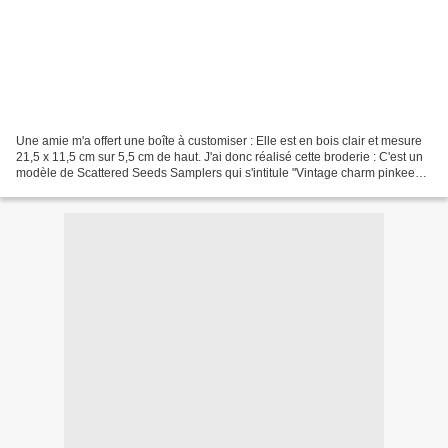
Une amie m'a offert une boîte à customiser : Elle est en bois clair et mesure
21,5 x 11,5 cm sur 5,5 cm de haut. J'ai donc réalisé cette broderie : C'est un
modèle de Scattered Seeds Samplers qui s'intitule "Vintage charm pinkeep".
Il est brodé sur un...