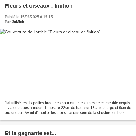
Fleurs et oiseaux : finition
Publié le 15/06/2025 à 15:15
Par
JoMick
J'ai utilisé les six petites broderies pour orner les tiroirs de ce meuble acquis
il y a quelques années : Il mesure 22cm de haut sur 18cm de large et 9cm de
profondeur. Avant d'habiller les tiroirs, j'ai pris soin de la structure en bois.
J'ai trouvé...
Et la gagnante est...