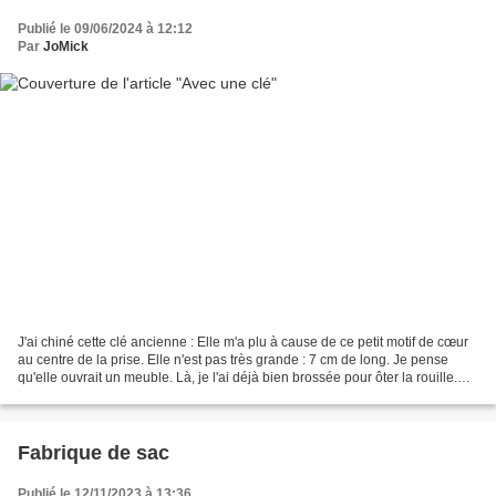
Publié le 09/06/2024 à 12:12
Par
JoMick
J'ai chiné cette clé ancienne : Elle m'a plu à cause de ce petit motif de cœur
au centre de la prise. Elle n'est pas très grande : 7 cm de long. Je pense
qu'elle ouvrait un meuble. Là, je l'ai déjà bien brossée pour ôter la rouille.
J'ai choisi de l'associer...
Fabrique de sac
Publié le 12/11/2023 à 13:36