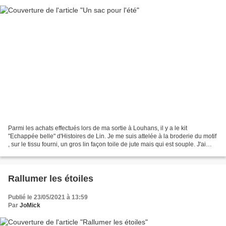
Parmi les achats effectués lors de ma sortie à Louhans, il y a le kit
"Echappée belle" d'Histoires de Lin. Je me suis attelée à la broderie du motif
, sur le tissu fourni, un gros lin façon toile de jute mais qui est souple. J'ai
choisi de broder le texte...
Rallumer les étoiles
Publié le 23/05/2021 à 13:59
Par
JoMick