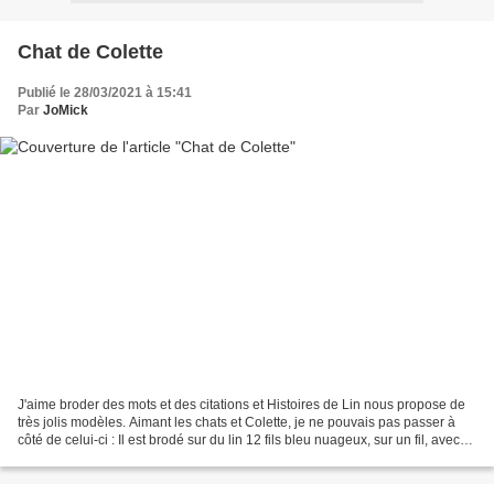
Chat de Colette
Publié le 28/03/2021 à 15:41
Par
JoMick
J'aime broder des mots et des citations et Histoires de Lin nous propose de
très jolis modèles. Aimant les chats et Colette, je ne pouvais pas passer à
côté de celui-ci : Il est brodé sur du lin 12 fils bleu nuageux, sur un fil, avec
un brin de mouliné...