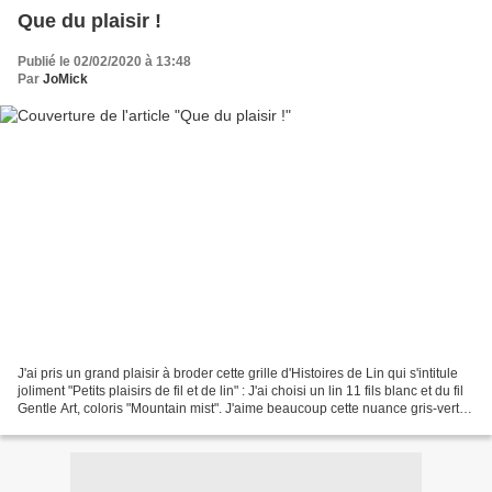
Que du plaisir !
Publié le 02/02/2020 à 13:48
Par
JoMick
J'ai pris un grand plaisir à broder cette grille d'Histoires de Lin qui s'intitule
joliment "Petits plaisirs de fil et de lin" : J'ai choisi un lin 11 fils blanc et du fil
Gentle Art, coloris "Mountain mist". J'aime beaucoup cette nuance gris-vert.
La...