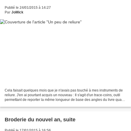
Publié le 24/01/2015 à 14:27
Par
JoMick
Cela faisait quelques mois que je n'avais pas touché à mes instruments de
reliure. J'en ai pourtant acquis un nouveau : Il s'agit d'un trace-coins, outil
permettant de reporter la même longueur de base des angles du livre quand
on fait des coins en toile...
Broderie du nouvel an, suite
Publié le 17/01/2015 à 16:56