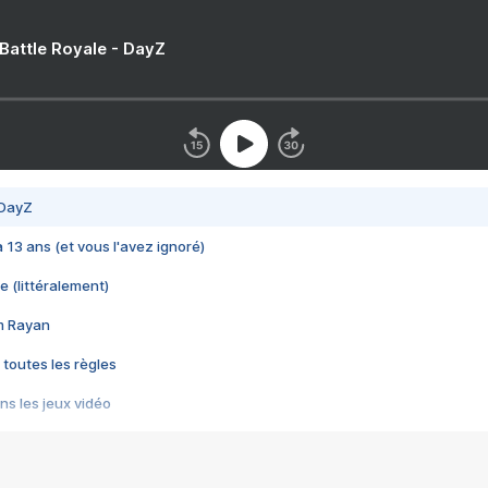
 Battle Royale - DayZ
 DayZ
 a 13 ans (et vous l'avez ignoré)
e (littéralement)
im Rayan
 toutes les règles
s les jeux vidéo
us choquant de Rockstar ? - Le scandale BULLY
e plus moche de Steam