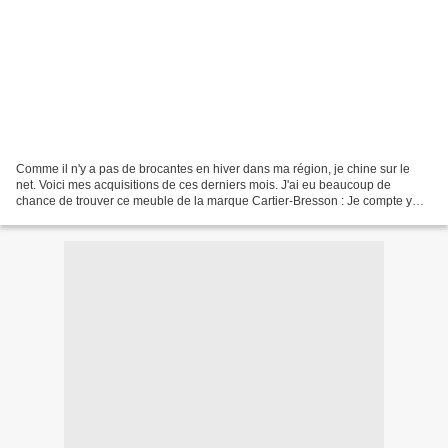
Comme il n'y a pas de brocantes en hiver dans ma région, je chine sur le
net. Voici mes acquisitions de ces derniers mois. J'ai eu beaucoup de
chance de trouver ce meuble de la marque Cartier-Bresson : Je compte y
ranger mes cotons perlés, rubans et divers...