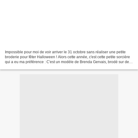
Impossible pour moi de voir arriver le 31 octobre sans réaliser une petite
broderie pour fêter Halloween ! Alors cette année, c'est cette petite sorcière
qui a eu ma préférence : C'est un modèle de Brenda Gervais, brodé sur de la
toile 12 fils grise sur...