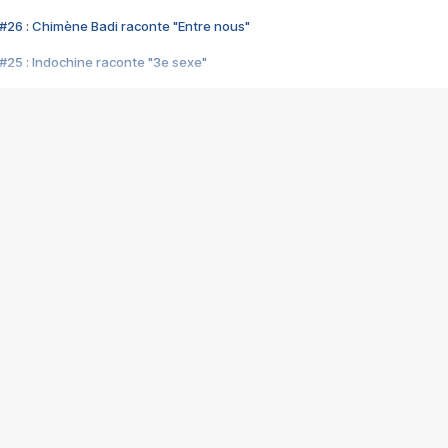
#26 : Chimène Badi raconte "Entre nous"
#25 : Indochine raconte "3e sexe"
#24 : Zaho raconte "C'est chelou"
#23 : Patrick Bruel raconte "Au café des délices"
#22 : Kyo raconte "Le chemin"
#21 : Nolwenn Leroy raconte "Cassé"
#20 : Patrick Hernandez raconte "Born to be alive"
#19 : Lorie raconte "Près de moi"
#18 : Michael Jones raconte "A nos actes manqués" (avec Jean-Jacque
#17 : Khaled raconte "Aïcha"
#16 : Corneille raconte "Parce qu'on vient de loin"
#15 : Indochine raconte "L'aventurier"