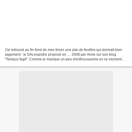
J'ai retrouvé au fin fond de mes tiroirs une pile de feuilles qui dormait bien
sagement : le SALexandre proposé en .... 2008 par Anne sur son blog
"Tempus fugit". Comme je manque un peu d'enthousiasme en ce moment
(mon chef me fait des misères au travail.....),...