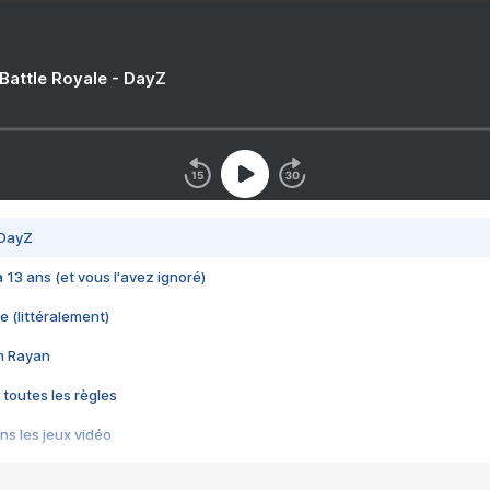
 Battle Royale - DayZ
 DayZ
 a 13 ans (et vous l'avez ignoré)
e (littéralement)
im Rayan
 toutes les règles
s les jeux vidéo
us choquant de Rockstar ? - Le scandale BULLY